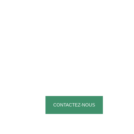
VOUS SOUHAITEZ
vendre à Rouen ou environs
?
CONTACTEZ-NOUS