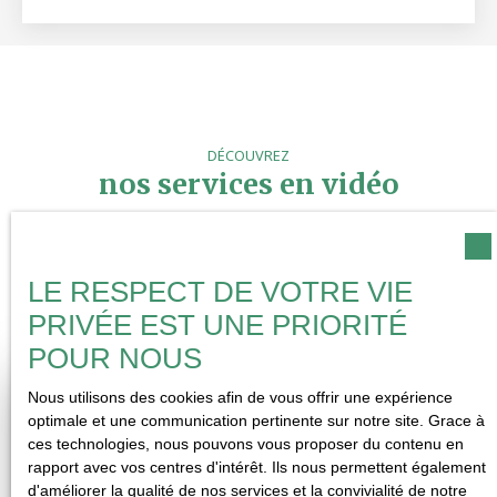
DÉCOUVREZ
nos services en vidéo
Notre ADN s'est construit autour de l'écoute, la connexion humaine,
l'authenticité, la transparence et l'intégrité. Nous vous aidons à définir
LE RESPECT DE VOTRE VIE
votre projet en tenant compte de vos objectifs à court, moyen et long
terme.
PRIVÉE EST UNE PRIORITÉ
POUR NOUS
Nous utilisons des cookies afin de vous offrir une expérience
optimale et une communication pertinente sur notre site. Grace à
ces technologies, nous pouvons vous proposer du contenu en
rapport avec vos centres d'intérêt. Ils nous permettent également
d'améliorer la qualité de nos services et la convivialité de notre