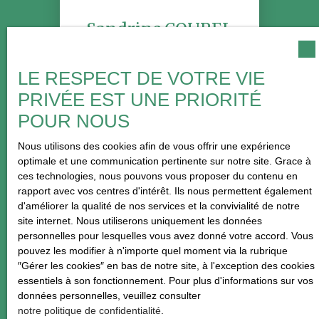
Sandrine COUREL
Gérante
LE RESPECT DE VOTRE VIE
+33 2 35 73 58 50
PRIVÉE EST UNE PRIORITÉ
Envoyer un e-mail
POUR NOUS
Nous utilisons des cookies afin de vous offrir une expérience
optimale et une communication pertinente sur notre site. Grace à
ces technologies, nous pouvons vous proposer du contenu en
PUBLIÉ LE 19/05/2026 PAR
Sandrine COUREL
rapport avec vos centres d'intérêt. Ils nous permettent également
d'améliorer la qualité de nos services et la convivialité de notre
site internet. Nous utiliserons uniquement les données
personnelles pour lesquelles vous avez donné votre accord. Vous
pouvez les modifier à n'importe quel moment via la rubrique
″Gérer les cookies″ en bas de notre site, à l'exception des cookies
essentiels à son fonctionnement. Pour plus d'informations sur vos
données personnelles, veuillez consulter
notre politique de confidentialité
.