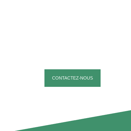
VOUS SOUHAITEZ
vendre à Rouen ou environs
?
CONTACTEZ-NOUS