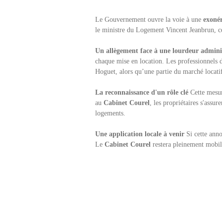
Le Gouvernement ouvre la voie à une
exonér
le ministre du Logement Vincent Jeanbrun, cet
Un allègement face à une lourdeur admini
chaque mise en location. Les professionnels d
Hoguet, alors qu’une partie du marché locatif
La reconnaissance d'un rôle clé
Cette mesur
au
Cabinet Courel
, les propriétaires s'assu
logements.
Une application locale à venir
Si cette anno
Le
Cabinet Courel
restera pleinement mobili