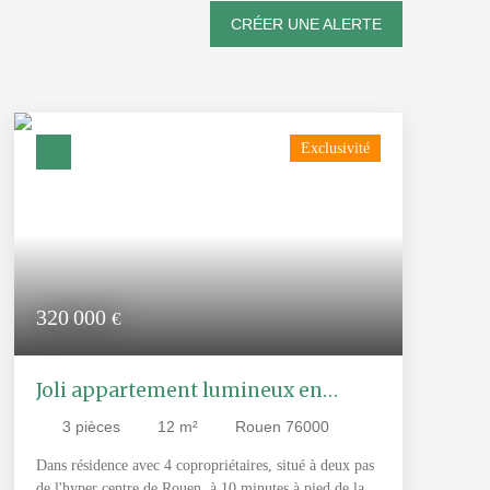
CRÉER UNE ALERTE
Exclusivité
320 000
€
Joli appartement lumineux en
duplex au coeur du centre ville du
3
pièces
12
m²
Rouen 76000
vieux Rouen historique avec
Dans résidence avec 4 copropriétaires, situé à deux pas
ascenseur et possibilité de garage
de l'hyper centre de Rouen, à 10 minutes à pied de la