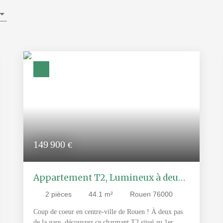
149 900
€
Appartement T2, Lumineux à deux
minutes de la gare de ROUEN
2
pièces
44.1
m²
Rouen 76000
Coup de coeur en centre-ville de Rouen ! À deux pas
de la gare, découvrez ce charmant T2 situé au 1er