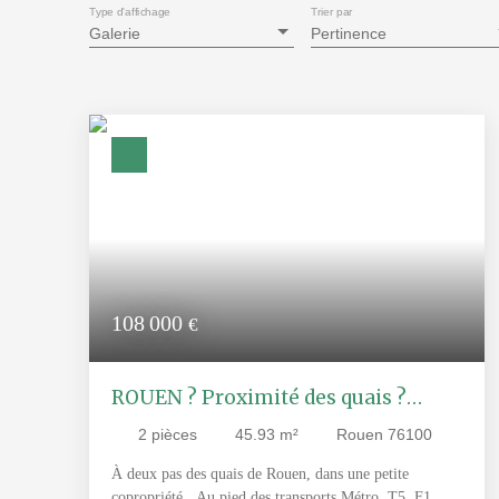
Type d'affichage
Trier par
Galerie
Pertinence
108 000
€
ROUEN ? Proximité des quais ?
Appartement 2 pièces avec balcon
2
pièces
45.93
m²
Rouen 76100
À deux pas des quais de Rouen, dans une petite
copropriété . Au pied des transports Métro, T5, F1.