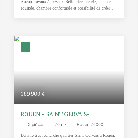
Aucun travaux à prévoir. Belle pièce de vie, cuisine
équipée, chambre confortable et possibilité de créer
une deuxième chambre. Proche quais de Seine,
commerces et transports. Idéal résidence principale ou
investissement. Bien proposé par Sofia Loukili (EI),
Agent Commercial RSAC 981390396 Rouen.
Copropriété de 87 lots (Pas de procédure en cours).
Charges annuelles : 1816. 00 euros. Sofia LOUKILI
(EI) Agent Commercial - Numéro RSAC : 981390396
- ROUEN.
189 900
€
ROUEN - SAINT GERVAIS-
Appartement T3 70 m2
3
pièces
70
m²
Rouen 76000
Dans le très recherché quartier Saint-Gervais à Rouen,